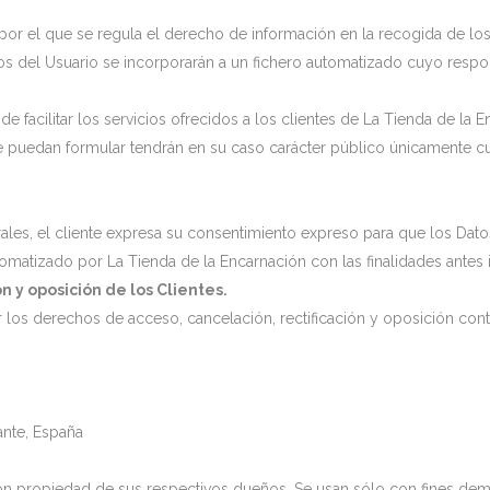
 por el que se regula el derecho de información en la recogida de los
s del Usuario se incorporarán a un fichero automatizado cuyo respo
e facilitar los servicios ofrecidos a los clientes de La Tienda de la 
se puedan formular tendrán en su caso carácter público únicamente cu
ales, el cliente expresa su consentimiento expreso para que los Dat
omatizado por La Tienda de la Encarnación con las finalidades antes 
n y oposición de los Clientes.
r los derechos de acceso, cancelación, rectificación y oposición con
ante, España
son propiedad de sus respectivos dueños. Se usan sólo con fines dem