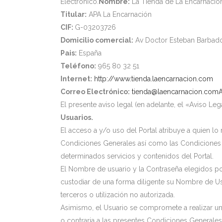
Electrónico.
Nombre:
La Tienda de La Encarnació
Titular:
APA La Encarnación
CIF:
G-03203726
Domicilio comercial:
Av Doctor Esteban Barbado,
Pais:
España
Teléfono:
965 80 32 51
Internet:
http://www.tienda.laencarnacion.com
Correo Electrónico:
tienda@laencarnacion.com
El presente aviso legal (en adelante, el «Aviso Leg
Usuarios.
El acceso a y/o uso del Portal atribuye a quien l
Condiciones Generales así como las Condiciones 
determinados servicios y contenidos del Portal.
El Nombre de usuario y la Contraseña elegidos por
custodiar de una forma diligente su Nombre de Usu
terceros o utilización no autorizada.
Asimismo, el Usuario se compromete a realizar un 
o contraria a las presentes Condiciones Generales