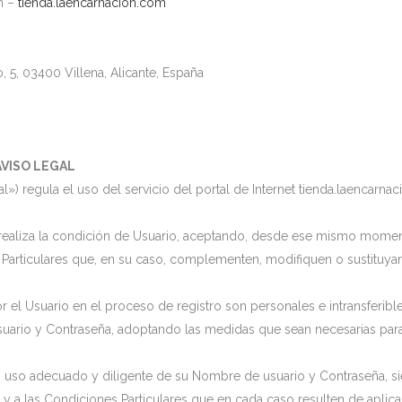
n –
tienda.laencarnacion.com
 5, 03400 Villena, Alicante, España
AVISO LEGAL
al») regula el uso del servicio del portal de Internet tienda.laencarn
o realiza la condición de Usuario, aceptando, desde ese mismo momen
Particulares que, en su caso, complementen, modifiquen o sustituya
 el Usuario en el proceso de registro son personales e intransferibl
ario y Contraseña, adoptando las medidas que sean necesarias para e
uso adecuado y diligente de su Nombre de usuario y Contraseña, sien
 y a las Condiciones Particulares que en cada caso resulten de aplica