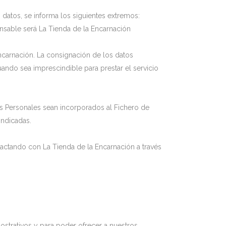
 datos, se informa los siguientes extremos:
nsable será La Tienda de la Encarnación
Encarnación. La consignación de los datos
ando sea imprescindible para prestar el servicio
os Personales sean incorporados al Fichero de
indicadas.
tactando con La Tienda de la Encarnación a través
ostrativos y para poder ofrecer a nuestros