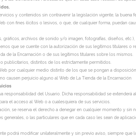
idos.
rvicios y contenidos sin contravenir la legislación vigente, la buena
b con fines ilícitos o lesivos, o que, de cualquier forma, puedan cau
 gráficos, archivos de sonido y/o imagen, fotografías, diseños, etc ),
enos que se cuente con la autorización de sus legítimos titulares o r
da de la Encarnación o de sus legítimos titulares sobre los mismos.
o publicitarios, distintos de los estrictamente permitidos.
 Web por cualquier medio distinto de los que se pongan a disposició
no causen perjuicio alguno al Web de La Tienda de la Encarnación
uicios
iva responsabilidad del Usuario. Dicha responsabilidad se extenderá al
para el acceso al Web o a cualesquiera de sus servicios.
rnación, se reserva el derecho a denegar en cualquier momento y sin 
 generales, o las particulares que en cada caso les sean de aplicaci
nte podrá modificar unilateralmente y sin previo aviso, siempre que l