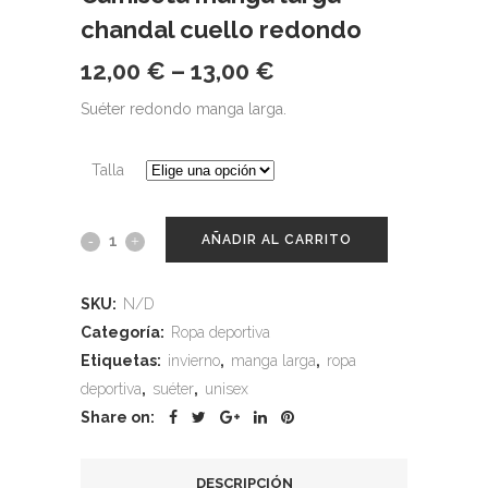
chandal cuello redondo
12,00
€
–
13,00
€
Suéter redondo manga larga.
Talla
AÑADIR AL CARRITO
SKU:
N/D
Categoría:
Ropa deportiva
Etiquetas:
invierno
,
manga larga
,
ropa
deportiva
,
suéter
,
unisex
Share on:
DESCRIPCIÓN