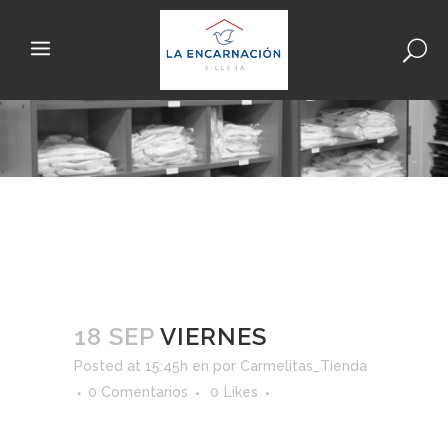
18 SEP
VIERNES
Posted at 15:45h
en
por
Carmelitas_Tienda
0 Comentarios
0
Likes